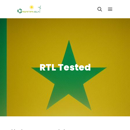
Main me
Search
RTL Tested