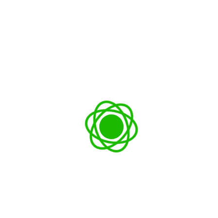
opos
Liens utiles
sun est une conférence bi-
Accueil
e
Présentation
Casamansun 2026
Casamansun 2024
Meilleures publications 20